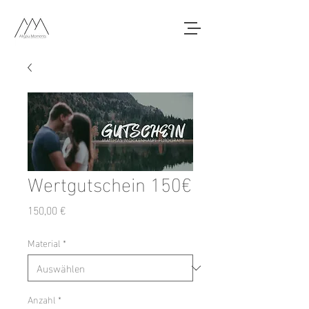
Wertgutschein 150€
Preis
150,00 €
Material
*
Anzahl
*